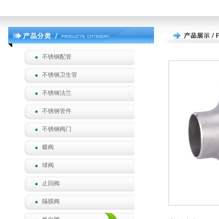
不锈钢配管
不锈钢卫生管
不锈钢法兰
不锈钢管件
不锈钢阀门
蝶阀
球阀
止回阀
隔膜阀