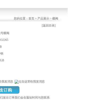
您的位置：首页 > 产品展示 > 蝶阀
[返回目录]
信号蝶阀
SO2265
B
铸铁
GB
们发出订单我们会在最短时间与您联系