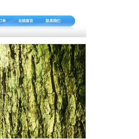
订单
在线留言
联系我们